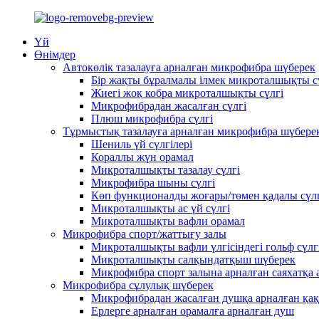
Үй
Өнімдер
Автокөлік тазалауға арналған микрофибра шүберек
Бір жақты бұралмалы ілмек микроталшықты с
Жиегі жоқ кобра микроталшықты сүлгі
Микрофибрадан жасалған сүлгі
Плюш микрофибра сүлгі
Тұрмыстық тазалауға арналған микрофибра шүбере
Шениль үй сүлгілері
Кораллы жүн орамал
Микроталшықты тазалау сүлгі
Микрофибра шыны сүлгі
Көп функционалды жоғары/төмен қадалы сүл
Микроталшықты ас үй сүлгі
Микроталшықты вафли орамал
Микрофибра спорт/жаттығу залы
Микроталшықты вафли үлгісіндегі гольф сүлг
Микроталшықты салқындатқыш шүберек
Микрофибра спорт залына арналған саяхатқа 
Микрофибра сұлулық шүберек
Микрофибрадан жасалған душқа арналған қа
Ерлерге арналған орамалға арналған душ