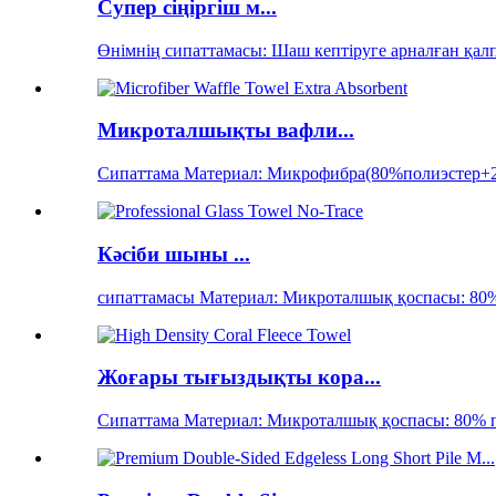
Супер сіңіргіш м...
Өнімнің сипаттамасы: Шаш кептіруге арналған қалп
Микроталшықты вафли...
Сипаттама Материал: Микрофибра(80%полиэстер+2.
Кәсіби шыны ...
сипаттамасы Материал: Микроталшық қоспасы: 80%
Жоғары тығыздықты кора...
Сипаттама Материал: Микроталшық қоспасы: 80% п