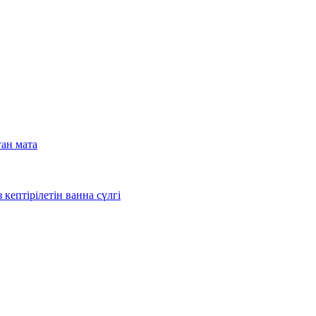
ған мата
кептірілетін ванна сүлгі