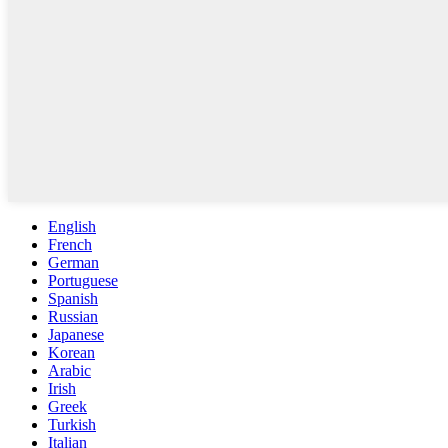
English
French
German
Portuguese
Spanish
Russian
Japanese
Korean
Arabic
Irish
Greek
Turkish
Italian