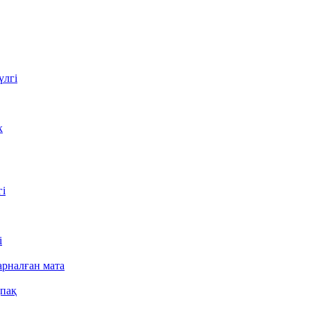
үлгі
к
гі
і
арналған мата
қпақ