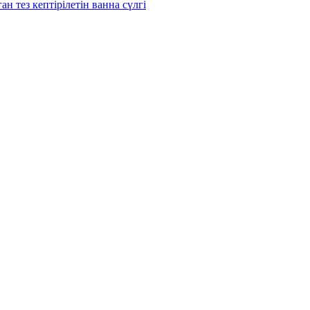
н тез кептірілетін ванна сүлгі