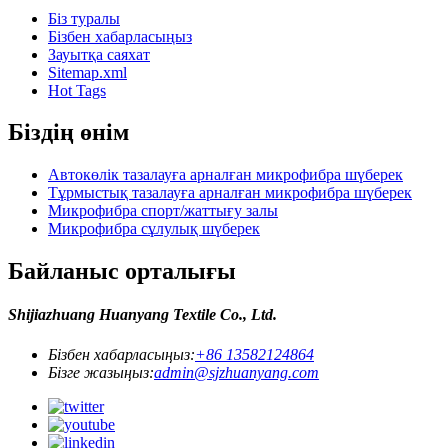
Біз туралы
Бізбен хабарласыңыз
Зауытқа саяхат
Sitemap.xml
Hot Tags
Біздің өнім
Автокөлік тазалауға арналған микрофибра шүберек
Тұрмыстық тазалауға арналған микрофибра шүберек
Микрофибра спорт/жаттығу залы
Микрофибра сұлулық шүберек
Байланыс орталығы
Shijiazhuang Huanyang Textile Co., Ltd.
Бізбен хабарласыңыз:
+86 13582124864
Бізге жазыңыз:
admin@sjzhuanyang.com