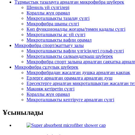
Тұрмыстық тазалауға арналған микрофибра шүберек
Шениль үй сүлгілері
Кораллы жүн орамал
Микроталшықты тазалау сүлгі
Микрофибра шыны сүлгі
Көп функционалды жоғары/төмен қадалы сүлгі
Микроталшықты ас үй сүлгі
Микроталшықты вафли орамал
Микрофибра спорт/жаттығу залы
Микроталшықты вафли үлгісіндегі гольф сүлгі
Микроталшықты салқындатқыш шүберек
Микрофибра спорт залына арналған саяхатқа арнал
Микрофибра сұлулық шүберек
Микрофибрадан жасалған душқа арналған қақпақ
Ерлерге арналған орамалға арналған душ
Ересектерге арналған микроталшықтан жасалған тез 
Макияж кетіретін сүлгі
Кораллы жүн орамал
Микроталшықты кептіруге арналған сүлгі
Ұсынылады