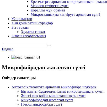
Ересектерге арналған микроталшықтан жасалға
Макияж кетіретін сүлгі
Кораллы жүн орамал
Микроталшықты кептіруге арналған сүлгі
Жаңалықтар
Жиі қойылатын сұрақтар
Біз туралы
Зауытқа саяхат
Бізбен хабарласыңыз
English
Микрофибрадан жасалған сүлгі
Өнімдер санаттары
Автокөлік тазалауға арналған микрофибра шүберек
Бір жақты бұралмалы ілмек микроталшықты сүлгі
Жиегі жоқ кобра микроталшықты сүлгі
Микрофибрадан жасалған сүлгі
Плюш микрофибра сүлгі