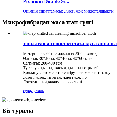
Premium Double-Si...
Өнімнің сипаттамасы: Жиегі жоқ микроталшықты...
Микрофибрадан жасалған сүлгі
тоқылған автокөлікті тазалауға арнал
Материал: 80% полижұлдыз 20% поямид
Өлшемі: 30*30см, 40*40см, 40*60см т.б
Салмағы: 200-400 гсм
Түсі: сұр, қызыл, жасыл, қызғылт сары т.б
Қолдану: автокөлікті кептіру, автокөлікті тазалау
Жиегі: жиек, тігілген, жиегі жоқ т.б
Логотип: пайдаланушы логотипі
сұрау
деталь
Біз туралы