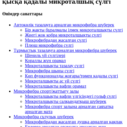
қысқа қадалы микроталшық сүлгі
Өнімдер санаттары
Автокөлік тазалауға арналған микрофибра шүберек
Бір жақты бұралмалы ілмек микроталшықты сүлгі
Жиегі жоқ кобра микроталшықты сүлгі
Микрофибрадан жасалған сүлгі
Плюш микрофибра сүлгі
Тұрмыстық тазалауға арналған микрофибра шүберек
Шениль үй сүлгілері
Кораллы жүн орамал
Микроталшықты тазалау сүлгі
Микрофибра шыны сүлгі
Көп функционалды жоғары/төмен қадалы сүлгі
Микроталшықты ас үй сүлгі
Микроталшықты вафли орамал
Микрофибра спорт/жаттығу залы
Микроталшықты вафли үлгісіндегі гольф сүлгі
Микроталшықты салқындатқыш шүберек
Микрофибра спорт залына арналған саяхатқа
арналған мата
Микрофибра сұлулық шүберек
Микрофибрадан жасалған душқа арналған қақпақ
Ерлерге арналған орамалға арналған душ