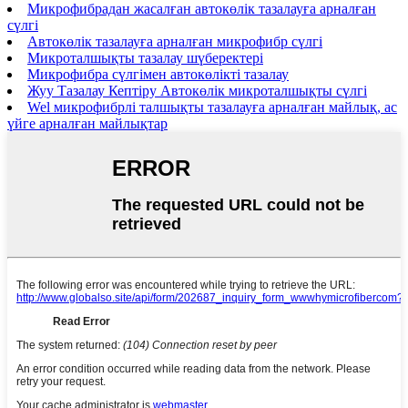
Микрофибрадан жасалған автокөлік тазалауға арналған
сүлгі
Автокөлік тазалауға арналған микрофибр сүлгі
Микроталшықты тазалау шүберектері
Микрофибра сүлгімен автокөлікті тазалау
Жуу Тазалау Кептіру Автокөлік микроталшықты сүлгі
Wel микрофибрлі талшықты тазалауға арналған майлық, ас
үйге арналған майлықтар