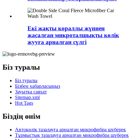
Екі жақты кораллы жүннен
жасалған микроталшықты көлік
жууға арналған сүлгі
Біз туралы
Біз туралы
Бізбен хабарласыңыз
Зауытқа саяхат
Sitemap.xml
Hot Tags
Біздің өнім
Автокөлік тазалауға арналған микрофибра шүберек
Тұрмыстық тазалауға арналған микрофибра шүберек