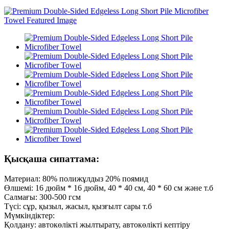
Қысқаша сипаттама:
Материал: 80% полижұлдыз 20% поямид
Өлшемі: 16 дюйм * 16 дюйм, 40 * 40 см, 40 * 60 см және т.б
Салмағы: 300-500 гсм
Түсі: сұр, қызыл, жасыл, қызғылт сары т.б
Мүмкіндіктер:
Қолдану: автокөлікті жылтырату, автокөлікті кептіру