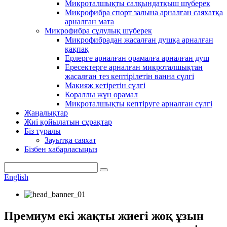
Микроталшықты салқындатқыш шүберек
Микрофибра спорт залына арналған саяхатқа
арналған мата
Микрофибра сұлулық шүберек
Микрофибрадан жасалған душқа арналған
қақпақ
Ерлерге арналған орамалға арналған душ
Ересектерге арналған микроталшықтан
жасалған тез кептірілетін ванна сүлгі
Макияж кетіретін сүлгі
Кораллы жүн орамал
Микроталшықты кептіруге арналған сүлгі
Жаңалықтар
Жиі қойылатын сұрақтар
Біз туралы
Зауытқа саяхат
Бізбен хабарласыңыз
English
Премиум екі жақты жиегі жоқ ұзын