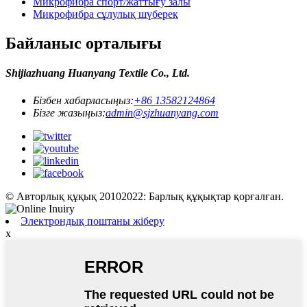
Микрофибра спорт/жаттығу залы
Микрофибра сұлулық шүберек
Байланыс орталығы
Shijiazhuang Huanyang Textile Co., Ltd.
Бізбен хабарласыңыз:
+86 13582124864
Бізге жазыңыз:
admin@sjzhuanyang.com
© Авторлық құқық 20102022: Барлық құқықтар қорғалған.
Электрондық поштаны жіберу
x