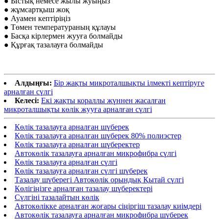
● Ыстық немесе жылы жуыңыз
● жұмсартқыш жоқ
● Ауамен кептіріңіз
● Төмен температураның құлауы
● Басқа кірлермен жууға болмайды
● Құрғақ тазалауға болмайды
Алдыңғы:
Бір жақты микроталшықты ілмекті кептіруге
арналған сүлгі
Келесі:
Екі жақты кораллы жүннен жасалған
микроталшықты көлік жууға арналған сүлгі
Көлік тазалауға арналған шүберек
Көлік тазалауға арналған шүберек 80% полиэстер
Көлік тазалауға арналған шүберектер
Автокөлік тазалауға арналған микрофибра сүлгі
Көлік тазалауға арналған сүлгі
Көлік тазалауға арналған сүлгі шүберек
Тазалау шүберегі Автокөлік орындық Қытай сүлгі
Көлігіңізге арналған тазалау шүберектері
Сүлгіні тазалайтын көлік
Автокөлікке арналған жоғары сіңіргіш тазалау киімдері
Автокөлік тазалауға арналған микрофибра шүберек