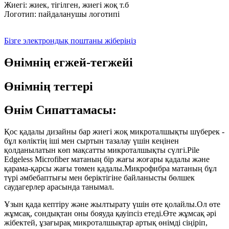
Жиегі: жиек, тігілген, жиегі жоқ т.б
Логотип: пайдаланушы логотипі
Бізге электрондық поштаны жіберіңіз
Өнімнің егжей-тегжейі
Өнімнің тегтері
Өнім Сипаттамасы:
Қос қадалы дизайны бар жиегі жоқ микроталшықты шүберек -
бұл көліктің іші мен сыртын тазалау үшін кеңінен
қолданылатын көп мақсатты микроталшықты сүлгі.Pile
Edgeless Microfiber матаның бір жағы жоғары қадалы және
қарама-қарсы жағы төмен қадалы.Микрофибра матаның бұл
түрі әмбебаптығы мен беріктігіне байланысты бөлшек
саудагерлер арасында танымал.
Ұзын қада кептіру және жылтырату үшін өте қолайлы.Ол өте
жұмсақ, сондықтан оны бояуда қауіпсіз етеді.Өте жұмсақ әрі
жібектей, ұзағырақ микроталшықтар артық өнімді сіңіріп,