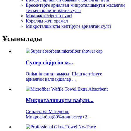
Ересектерге арналған микроталшықтан жасалған
тез кептірілетін ванна сүлгі
Макияж кетіретін сүлгі
Кораллы жүн орамал
Микроталшықты кептіруге арналған сүлгі
Ұсынылады
Супер сіңіргіш м...
Өнімнің сипаттамасы: Шаш кептіруге
арналған қалпақшалар ...
Микроталшықты вафли...
Сипаттама Материал:
Микрофибра(80%полиэстер+2...