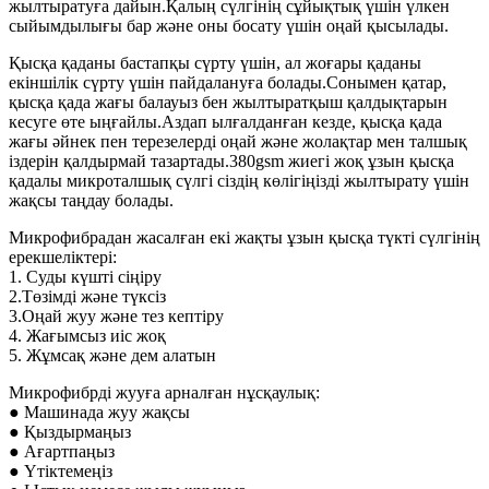
жылтыратуға дайын.Қалың сүлгінің сұйықтық үшін үлкен
сыйымдылығы бар және оны босату үшін оңай қысылады.
Қысқа қаданы бастапқы сүрту үшін, ал жоғары қаданы
екіншілік сүрту үшін пайдалануға болады.Сонымен қатар,
қысқа қада жағы балауыз бен жылтыратқыш қалдықтарын
кесуге өте ыңғайлы.Аздап ылғалданған кезде, қысқа қада
жағы әйнек пен терезелерді оңай және жолақтар мен талшық
іздерін қалдырмай тазартады.380gsm жиегі жоқ ұзын қысқа
қадалы микроталшық сүлгі сіздің көлігіңізді жылтырату үшін
жақсы таңдау болады.
Микрофибрадан жасалған екі жақты ұзын қысқа түкті сүлгінің
ерекшеліктері:
1. Суды күшті сіңіру
2.Төзімді және түксіз
3.Оңай жуу және тез кептіру
4. Жағымсыз иіс жоқ
5. Жұмсақ және дем алатын
Микрофибрді жууға арналған нұсқаулық:
● Машинада жуу жақсы
● Қыздырмаңыз
● Ағартпаңыз
● Үтіктемеңіз