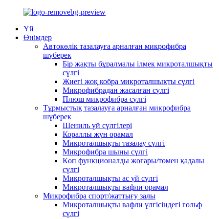
Үй
Өнімдер
Автокөлік тазалауға арналған микрофибра
шүберек
Бір жақты бұралмалы ілмек микроталшықты
сүлгі
Жиегі жоқ кобра микроталшықты сүлгі
Микрофибрадан жасалған сүлгі
Плюш микрофибра сүлгі
Тұрмыстық тазалауға арналған микрофибра
шүберек
Шениль үй сүлгілері
Кораллы жүн орамал
Микроталшықты тазалау сүлгі
Микрофибра шыны сүлгі
Көп функционалды жоғары/төмен қадалы
сүлгі
Микроталшықты ас үй сүлгі
Микроталшықты вафли орамал
Микрофибра спорт/жаттығу залы
Микроталшықты вафли үлгісіндегі гольф
сүлгі