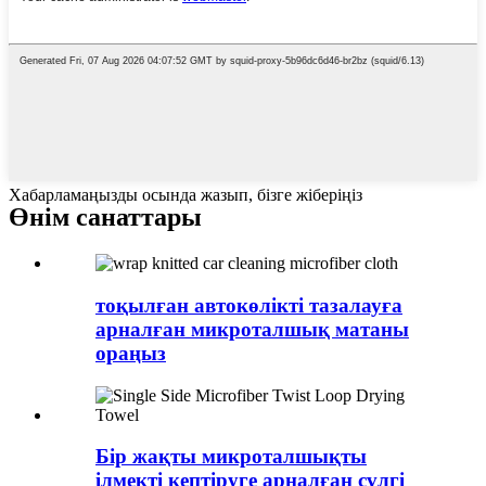
Хабарламаңызды осында жазып, бізге жіберіңіз
Өнім санаттары
тоқылған автокөлікті тазалауға
арналған микроталшық матаны
ораңыз
Бір жақты микроталшықты
ілмекті кептіруге арналған сүлгі