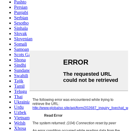
Pashto
Persian
Punjabi
Serbian
Sesotho
Sinhala
Slovak
Slovenian
Somali
Samoan
Scots Gaelic
Shona
Sindhi
Sundanese
Swahili
Tajik
Tamil
Telugu
Thai
Ukrainian
Urdu
Uzbek
Vietnamese
Welsh
Xhosa