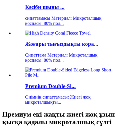
Кәсіби шыны ...
сипаттамасы Материал: Микроталшық
қоспасы: 80% пол...
Жоғары тығыздықты кора...
Сипаттама Материал: Микроталшық
қоспасы: 80% пол...
Premium Double-Si...
Өнімнің сипаттамасы: Жиегі жоқ
микроталшықты...
Премиум екі жақты жиегі жоқ ұзын
қысқа қадалы микроталшық сүлгі