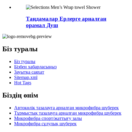
Таңдамалар Ерлерге арналған
орамал Душ
Біз туралы
Біз туралы
Бізбен хабарласыңыз
Зауытқа саяхат
Sitemap.xml
Hot Tags
Біздің өнім
Автокөлік тазалауға арналған микрофибра шүберек
Тұрмыстық тазалауға арналған микрофибра шүберек
Микрофибра спорт/жаттығу залы
Микрофибра сұлулық шүберек