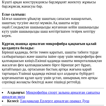
Күшті арқан конструкциясы бар;мұқият жиектеу жұмысы
бар;жұмсақ жанасуы бар.
Еске салғыш:
Ылғал шашпен ұйықтау шаштың сапасын нашарлатып,
шаштың түсуіне әкелуі мүмкін.Ақ шашты өсіру
оңай.Сондықтан шашыңызды жуғаннан кейін шашыңызды
күту үшін шашыңызды шаш кептіргішпен тезірек кептіру
керек.
Құрғақ шашқа арналған микрофибра қақпағын қалай
қолдануға болады:
Бірінші қадамда, бетін төмен қаратып, шашты табиғи түрде
салбыратыңыз және шашты ішіне орау үшін микрофибра фен
қалпақшасын киіңіз.Екінші қадамда шашты микроталшықтан
жасалған фен қалпақшасымен бірге бірнеше рет бұрап,
қатайтыңыз да, ортасынан бастың артқы жағына қарай
тартыңыз.Үшінші қадамда екінші қол алдыңғы бүйірдегі
қорғаныштан құлап қалу үшін ұстап, шиыршық пен артқы
серпімді жолақты бекітеді және пішінді реттейді.
Алдыңғы:
Микрофибра спорт залына арналған саяхатқа
арналған мата
Келесі:
Таңдамалар Ерлерге арналған орамал Душ