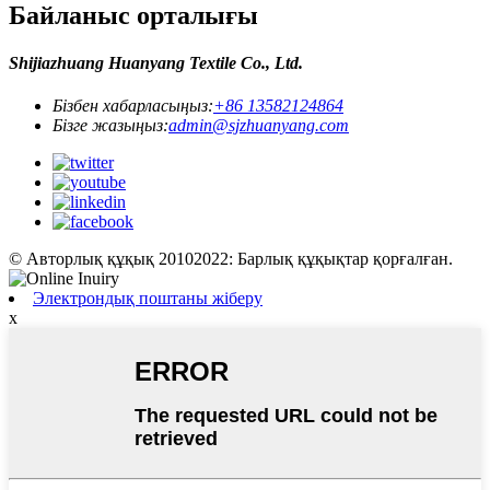
Байланыс орталығы
Shijiazhuang Huanyang Textile Co., Ltd.
Бізбен хабарласыңыз:
+86 13582124864
Бізге жазыңыз:
admin@sjzhuanyang.com
© Авторлық құқық 20102022: Барлық құқықтар қорғалған.
Электрондық поштаны жіберу
x