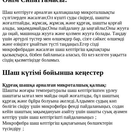
Шаш кептіруге арналған қалпақшалар микроталшықты
сүлгілерден жасалған;Ол күшті суды сіңіреді, шашты
жоғалтпайды, жұмсақ, жұмсақ және құрғақ, шашты қорғай
алады, зақымдамайды;Оны пайдалану да ыңғайлы;Оны жууға
да оңай, машинада жууға және қолмен жууға болады. Таңдау
үшін әртүрлі түстер мен өлшемдер бар, сізге сәйкес өлшемді
және өзіңізге ұнайтын түсті таңдаңыз.Егер сізді
микрофибрадан жасалған шаш кептіргіш қақпақтары
қызықтырса, бізбен байланыса аласыз, біз кез келген уақытта
сіздің қызметіңізде боламыз.
Шаш күтімі бойынша кеңестер
Құрғақ шашқа арналған микроталшық қалпақ:
Шашты жоғары температуралы шаш кептіргішпен үрлеу
шаштағы ылғал мен майды оңай жоғалтады, бұл шаштың
құрғақ және бұйра болуына әкеледі.Алдымен судың көп
бөлігін сіңіру үшін микрофибра фенді пайдаланыңыз, содан
кейін шаштың зақымдануын азайту үшін шашты суық ауамен
кептіру үшін шаш кептіргішті пайдаланыңыз；
Микрофибра шаш кептіргіш қақпағының бөлшектерін
түсіндіру；