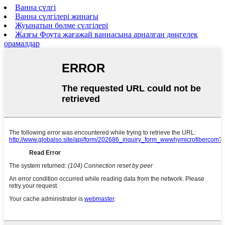
Ванна сүлгі
Ванна сүлгілері жинағы
Жуынатын бөлме сүлгілері
Жазғы Фоута жағажай ваннасына арналған дөңгелек
орамалдар