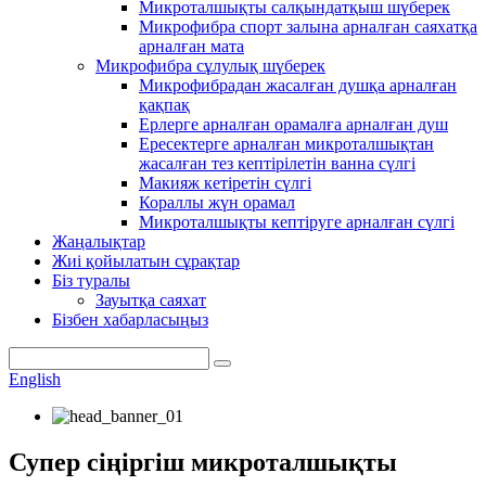
Микроталшықты салқындатқыш шүберек
Микрофибра спорт залына арналған саяхатқа
арналған мата
Микрофибра сұлулық шүберек
Микрофибрадан жасалған душқа арналған
қақпақ
Ерлерге арналған орамалға арналған душ
Ересектерге арналған микроталшықтан
жасалған тез кептірілетін ванна сүлгі
Макияж кетіретін сүлгі
Кораллы жүн орамал
Микроталшықты кептіруге арналған сүлгі
Жаңалықтар
Жиі қойылатын сұрақтар
Біз туралы
Зауытқа саяхат
Бізбен хабарласыңыз
English
Супер сіңіргіш микроталшықты