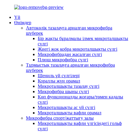
Үй
Өнімдер
Автокөлік тазалауға арналған микрофибра
шүберек
Бір жақты бұралмалы ілмек микроталшықты
сүлгі
Жиегі жоқ кобра микроталшықты сүлгі
Микрофибрадан жасалған сүлгі
Плюш микрофибра сүлгі
Тұрмыстық тазалауға арналған микрофибра
шүберек
Шениль үй сүлгілері
Кораллы жүн орамал
Микроталшықты тазалау сүлгі
Микрофибра шыны сүлгі
Көп функционалды жоғары/төмен қадалы
сүлгі
Микроталшықты ас үй сүлгі
Микроталшықты вафли орамал
Микрофибра спорт/жаттығу залы
Микроталшықты вафли үлгісіндегі гольф
сүлгі