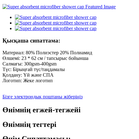
Қысқаша сипаттама:
Материал: 80% Полиэстер 20% Полиамид
Өлшемі: 23 * 62 см / тапсырыс бойынша
Салмағы: 300gsm-400gsm
Түс: Бірыңғай түс/таңдамалы
Қолдану: Үй және СПА
Логотип: Жеке логотип
Бізге электрондық поштаны жіберіңіз
Өнімнің егжей-тегжейі
Өнімнің тегтері
Өнім Сипаттамасы: