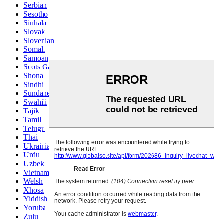
Serbian
Sesotho
Sinhala
Slovak
Slovenian
Somali
Samoan
Scots Gaelic
Shona
Sindhi
Sundanese
Swahili
Tajik
Tamil
Telugu
Thai
Ukrainian
Urdu
Uzbek
Vietnamese
Welsh
Xhosa
Yiddish
Yoruba
Zulu