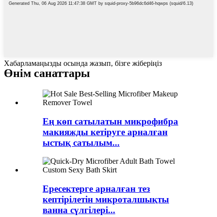
Хабарламаңызды осында жазып, бізге жіберіңіз
Өнім санаттары
Ең көп сатылатын микрофибра
макияжды кетіруге арналған
ыстық сатылым...
Ересектерге арналған тез
кептірілетін микроталшықты
ванна сүлгілері...