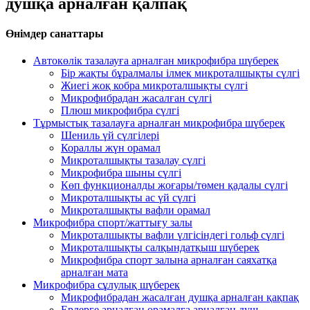
душқа арналған қалпақ
Өнімдер санаттары
Автокөлік тазалауға арналған микрофибра шүберек
Бір жақты бұралмалы ілмек микроталшықты сүлгі
Жиегі жоқ кобра микроталшықты сүлгі
Микрофибрадан жасалған сүлгі
Плюш микрофибра сүлгі
Тұрмыстық тазалауға арналған микрофибра шүберек
Шениль үй сүлгілері
Кораллы жүн орамал
Микроталшықты тазалау сүлгі
Микрофибра шыны сүлгі
Көп функционалды жоғары/төмен қадалы сүлгі
Микроталшықты ас үй сүлгі
Микроталшықты вафли орамал
Микрофибра спорт/жаттығу залы
Микроталшықты вафли үлгісіндегі гольф сүлгі
Микроталшықты салқындатқыш шүберек
Микрофибра спорт залына арналған саяхатқа
арналған мата
Микрофибра сұлулық шүберек
Микрофибрадан жасалған душқа арналған қақпақ
Ерлерге арналған орамалға арналған душ