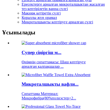
Ересектерге арналған микроталшықтан жасалған
тез кептірілетін ванна сүлгі
Макияж кетіретін сүлгі
Кораллы жүн орамал
Микроталшықты кептіруге арналған сүлгі
Ұсынылады
Супер сіңіргіш м...
Өнімнің сипаттамасы: Шаш кептіруге
арналған қалпақшалар ...
Микроталшықты вафли...
Сипаттама Материал:
Микрофибра(80%полиэстер+2...