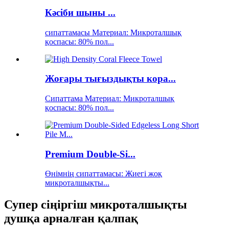
Кәсіби шыны ...
сипаттамасы Материал: Микроталшық
қоспасы: 80% пол...
Жоғары тығыздықты кора...
Сипаттама Материал: Микроталшық
қоспасы: 80% пол...
Premium Double-Si...
Өнімнің сипаттамасы: Жиегі жоқ
микроталшықты...
Супер сіңіргіш микроталшықты
душқа арналған қалпақ